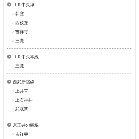
ＪＲ中央線
荻窪
西荻窪
吉祥寺
三鷹
ＪＲ中央本線
三鷹
西武新宿線
上井草
上石神井
武蔵関
京王井の頭線
吉祥寺