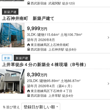
西武新宿線
武蔵関駅
徒歩12分
新築戸建
上石神井南町 新築戸建て
9,999
万
円
3LDK
建物115.64m² 土地106.79m²
築年月
2026年8月
東京都練馬区上石神井南町
西武新宿線
上石神井駅
徒歩8分
更新
新築戸建
上井草徒歩４分の新築全４棟現場（B号棟）
8,390
万
円
2SLDK
建物95.89m² 土地86.87m²
築年月
2026年4月（築4ヶ月）
東京都練馬区下石神井４丁目
西武新宿線
上井草駅
徒歩4分
並び替え