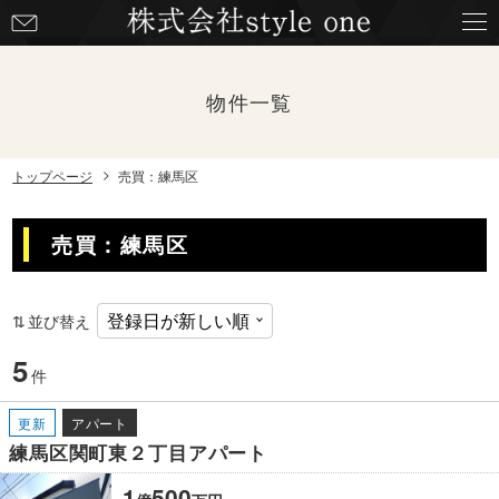
お
問
い
合
物件一覧
わ
せ
トップページ
売買：練馬区
売買：練馬区
並び替え
5
件
更新
アパート
練馬区関町東２丁目アパート
1
500