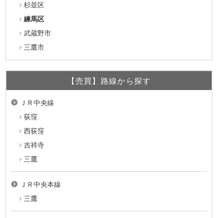
杉並区
練馬区
武蔵野市
三鷹市
【売買】路線から探す
ＪＲ中央線
荻窪
西荻窪
吉祥寺
三鷹
ＪＲ中央本線
三鷹