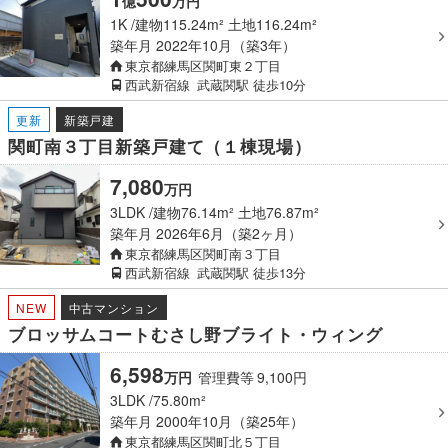
億
万
円
1K
建物115.24m² 土地116.24m²
築年月
2022年10月（築3年）
東京都練馬区関町東２丁目
西武新宿線
武蔵関駅
徒歩10分
更新
新築戸建
関町南３丁目新築戸建て（１棟現場）
7,080
万
円
3LDK
建物76.14m² 土地76.87m²
築年月
2026年6月（築2ヶ月）
東京都練馬区関町南３丁目
西武新宿線
武蔵関駅
徒歩13分
NEW
中古マンション
ブロッサムコートむさし野ブライト・ウィング
6,598
万
円
管理費等
9,100
円
3LDK
75.80m²
築年月
2000年10月（築25年）
東京都練馬区関町北５丁目