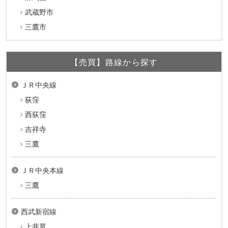
武蔵野市
三鷹市
【売買】路線から探す
ＪＲ中央線
荻窪
西荻窪
吉祥寺
三鷹
ＪＲ中央本線
三鷹
西武新宿線
上井草